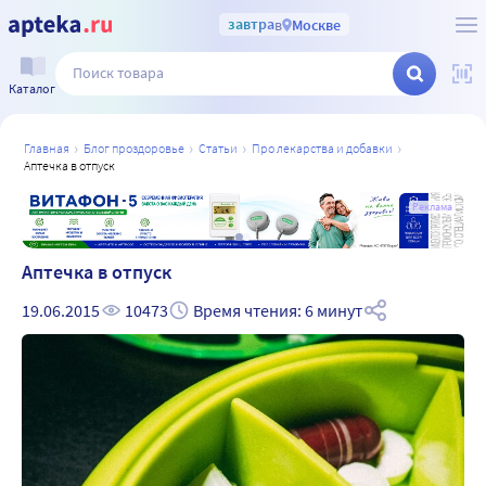
завтра
в
Москве
Каталог
главная
блог проздоровье
статьи
про лекарства и добавки
аптечка в отпуск
а
Реклама
Аптечка в отпуск
19.06.2015
10473
Время чтения: 6 минут