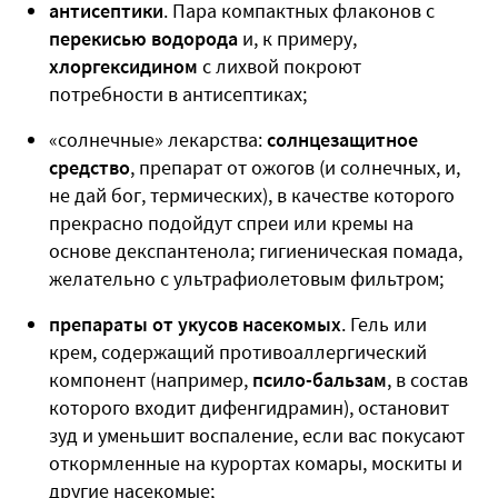
антисептики
. Пара компактных флаконов с
перекисью водорода
и, к примеру,
хлоргексидином
с лихвой покроют
потребности в антисептиках;
«солнечные» лекарства:
солнцезащитное
средство
, препарат от ожогов (и солнечных, и,
не дай бог, термических), в качестве которого
прекрасно подойдут спреи или кремы на
основе декспантенола; гигиеническая помада,
желательно с ультрафиолетовым фильтром;
препараты от укусов насекомых
. Гель или
крем, содержащий противоаллергический
компонент (например,
псило-бальзам
, в состав
которого входит дифенгидрамин), остановит
зуд и уменьшит воспаление, если вас покусают
откормленные на курортах комары, москиты и
другие насекомые;