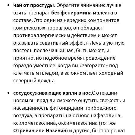
чай от простуды
. Обратите внимание: лучше
взять препарат
без фенирамина малеата
в
составе. Это один из нередких компонентов
комплексных порошков, он обладает
противоаллергическим действием и может
оказывать седативный эффект. Лечь в уютную
постель после чашки чая, быть может, и
приятно, но подобное времяпровождение
гораздо уместнее, когда вы «загораете» под
клетчатым пледом, а за окном льет холодный
северный дождь;
сосудосуживающие капли в нос
.С отекшим
носом вы вряд ли сможете ощутить свежесть и
насыщенность фитонцидами прибрежного
воздуха, а препараты на основе нафазолина,
ксилометазолина, оксиметазолина (тот же
Отривин
или
Називин
) и другие, быстро решат