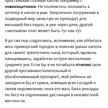
простенькие глазные капли, например с
левомицетином
. Не поленитесь положить в
аптечку и капли в уши. Энергичное погружение в
подводный мир зачастую не проходит для
малышей бесследно, и уже через день-другой
«заплывов» отит может быть тут как тут.
Я до сих пор содрогаюсь, вспоминая, как оббегала
весь приморский городок в поисках ушных капель
для своего трехлетнего сына, который, вдоволь
нанырявшись, заработал острое воспаление
среднего уха. Если бы я не позабыла
отипакс
(или
другой противовоспалительный и
обезболивающий препарат), мой ребенок не
заходился бы от крика, извещая всех соседей о
своем недомогании, пока его мать била рекорды
по бегу на отдаленные дистанции в неизвестной
местности.