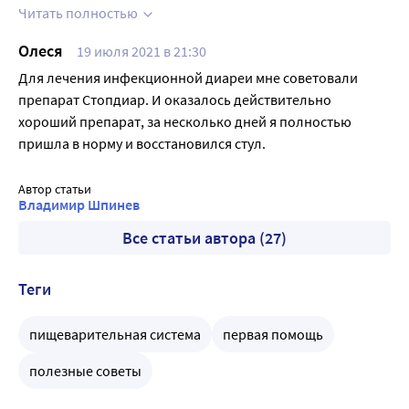
полезных бактерий, плюс концентрация высокая,
Читать полностью
поэтому по две капсулы в день пила. Перед этим
Олеся
19 июля 2021 в 21:30
хорошенько почистила кишечник, выпила литр воды и
все вырвала.
Для лечения инфекционной диареи мне советовали
препарат Стопдиар. И оказалось действительно
хороший препарат, за несколько дней я полностью
пришла в норму и восстановился стул.
Автор статьи
Владимир Шпинев
Все статьи автора (27)
Теги
пищеварительная система
первая помощь
полезные советы