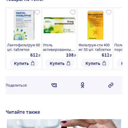
Лактофильтрум 60
Уголь
Фильтрум-сти 400
Полисор
шт. таблетки
активированный
мг 50 шт. таблетки
порошо
250 мг 50 шт.
пригот
612
108
612
₽
₽
₽
таблетки
суспен
Купить
Купить
Купить
Ку
Поделиться:
Читайте также