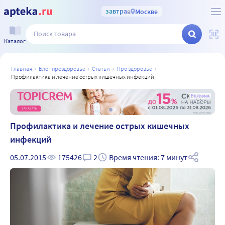
завтра
в
Москве
Каталог
главная
блог проздоровье
статьи
про здоровье
профилактика и лечение острых кишечных инфекций
а
Реклама
Профилактика и лечение острых кишечных
инфекций
05.07.2015
175426
2
Время чтения: 7 минут