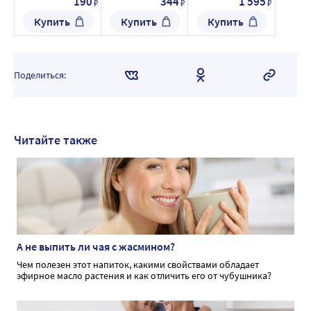
190
344
1 595
₽
₽
₽
чага 250 мл
570 мг
Купить
Купить
Купить
флакон
Поделиться:
Читайте также
А не выпить ли чая с жасмином?
Чем полезен этот напиток, какими свойствами обладает
эфирное масло растения и как отличить его от чубушника?