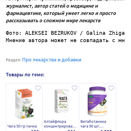
журналист, автор статей о медицине и
фармацевтике, который умеет легко и просто
рассказывать о сложном мире лекарств
Фото: 
ALEKSEI BEZRUKOV
 / 
Galina Zhigal
Мнение автора может не совпадать с мне
Про лекарства и добавки
Раздел:
Товары по теме:
Алтайфлора
Витаботаника
Чага 50 гр пачка
концентрированн
чага 90 шт.
ый чаговый чай
капсулы массой