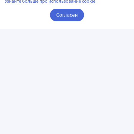
Узнайте больше про использование cookie.
Согласен
Корзина
Вход / Регистрация
ПРИЛОЖЕНИЯ
СЛЕДИТЕ ЗА НАМИ
ГОРЯЧАЯ ЛИНИЯ
О КОМПАНИИ