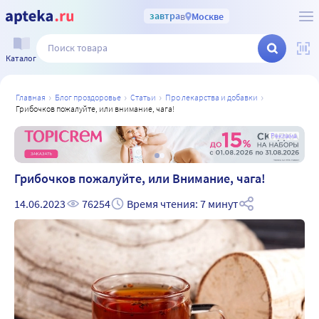
завтра
в
Москве
Каталог
главная
блог проздоровье
статьи
про лекарства и добавки
грибочков пожалуйте, или внимание, чага!
а
Реклама
Грибочков пожалуйте, или Внимание, чага!
14.06.2023
76254
Время чтения: 7 минут