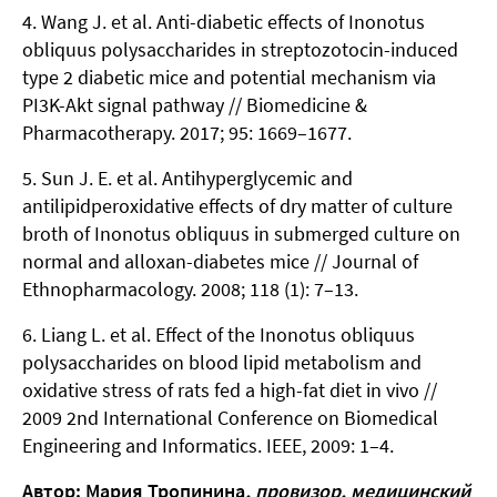
Wang J. et al. Anti-diabetic effects of Inonotus
obliquus polysaccharides in streptozotocin-induced
type 2 diabetic mice and potential mechanism via
PI3K-Akt signal pathway // Biomedicine &
Pharmacotherapy. 2017; 95: 1669–1677.
Sun J. E. et al. Antihyperglycemic and
antilipidperoxidative effects of dry matter of culture
broth of Inonotus obliquus in submerged culture on
normal and alloxan-diabetes mice // Journal of
Ethnopharmacology. 2008; 118 (1): 7–13.
Liang L. et al. Effect of the Inonotus obliquus
polysaccharides on blood lipid metabolism and
oxidative stress of rats fed a high-fat diet in vivo //
2009 2nd International Conference on Biomedical
Engineering and Informatics. IEEE, 2009: 1–4.
Автор: Мария Тропинина
, провизор, м
едицинский