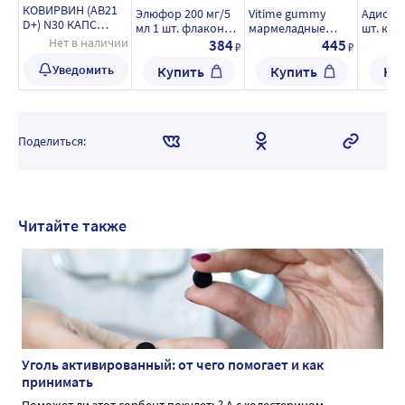
КОВИРВИН (AB21
Элюфор 200 мг/5
Vitime gummy
Адисорд
D+) N30 КАПС
мл 1 шт. флакон
мармеладные
шт. кап
МАССОЙ 489МГ
Нет в наличии
суспензия для
пастилки
384
445
₽
₽
приема внутрь 90
пребиотик 30 шт.
Уведомить
Купить
Купить
Ку
мл
пастилки
жевательные
массой 2,5 г/
малина
Поделиться:
Читайте также
Уголь активированный: от чего помогает и как
принимать
Поможет ли этот сорбент похудеть? А с холестерином