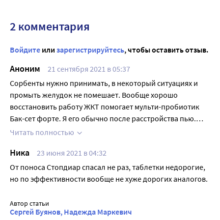
2 комментария
Войдите
или
зарегистрируйтесь
, чтобы оставить отзыв.
Аноним
21 сентября 2021 в 05:37
Сорбенты нужно принимать, в некоторый ситуациях и
промыть желудок не помешает. Вообще хорошо
восстановить работу ЖКТ помогает мульти-пробиотик
Бак-сет форте. Я его обычно после расстройства пью.
Высокая концентрация бактерий в одной капсуле,
Читать полностью
причем их 14 видов в составе. Снижает рост патогенной
Ника
23 июня 2021 в 04:32
микрофлоры в кишечнике, улучшает его работу.
Соблюдайте диеты, кушайте отварную пищу, откажитесь
От поноса Стопдиар спасал не раз, таблетки недорогие,
от вредных продуктов.
но по эффективности вообще не хуже дорогих аналогов.
Автор статьи
Сергей Буянов, Надежда Маркевич