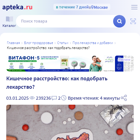
в течение 7 дней
в
Москве
Каталог
главная
блог проздоровье
статьи
про лекарства и добавки
кишечное расстройство: как подобрать лекарство?
а
Реклама
Кишечное расстройство: как подобрать
лекарство?
03.01.2025
239236
2
Время чтения: 4 минуты