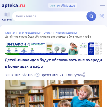
завтра
в
Москве
Каталог
главная
блог проздоровье
статьи
новости здоровья
детей-инвалидов будут обслуживать вне очереди в больницах и кафе
а
Реклама
Детей-инвалидов будут обслуживать вне очереди
в больницах и кафе
30.07.2021
1051
Время чтения: 1 минута