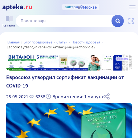
завтра
в
Москве
Каталог
главная
блог проздоровье
статьи
новости здоровья
евросоюз утвердил сертификат вакцинации от covid-19
а
Реклама
Евросоюз утвердил сертификат вакцинации от
COVID-19
25.05.2021
6238
Время чтения: 1 минута