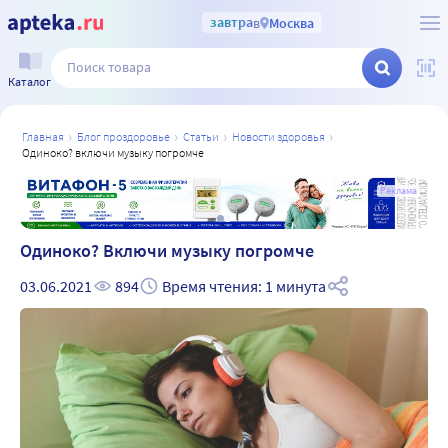
завтра
в
Москва
Каталог
главная
блог проздоровье
статьи
новости здоровья
одиноко? включи музыку погромче
Реклама
Одиноко? Включи музыку погромче
03.06.2021
894
Время чтения: 1 минута