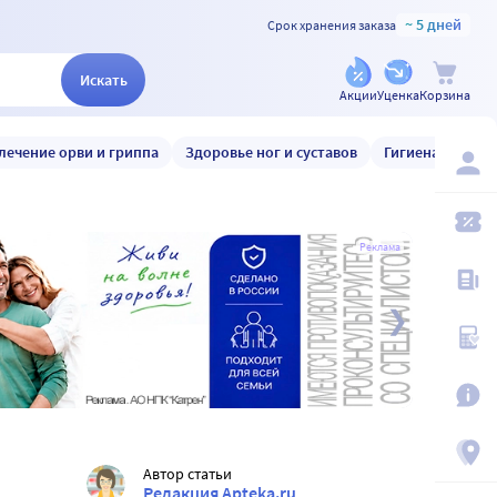
~ 5 дней
Срок хранения заказа
Искать
Акции
Уценка
Корзина
лечение орви и гриппа
Здоровье ног и суставов
Гигиена и уход
Реклама
Автор статьи
Редакция Apteka.ru