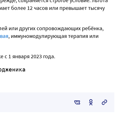
режде, сохраняется строгое условие: льгота
ает более 12 часов или превышает тысячу
лей или других сопровождающих ребёнка,
вая
, иммуномодулирующая терапия или
 с 1 января 2023 года.
одженика