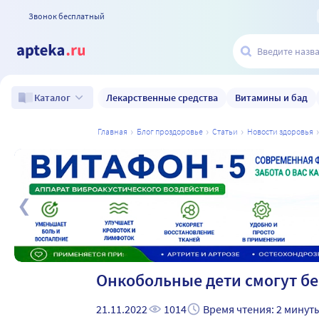
Звонок бесплатный
Лекарственные средства
Витамины и бад
Каталог
главная
блог проздоровье
статьи
новости здоровья
а
Онкобольные дети смогут бе
21.11.2022
1014
Время чтения: 2 минут