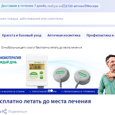
Доставим
в течение 7 дней
в любую из
2720 аптек
в
Москве
Красота и базовый уход
Аптечная косметика
Профилактика и 
онкобольные дети смогут бесплатно летать до места лечения
сплатно летать до места лечения
ы
Поделиться