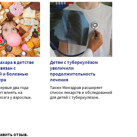
ахара в детстве
Детям с туберкулёзом
вязан с
увеличили
й и болезнью
продолжительность
ера
лечения
первые два года
Также Минздрав расширяет
т влиять на
список лекарств и обследований
озга у взрослых.
для детей с туберкулёзом.
тавить отзыв.