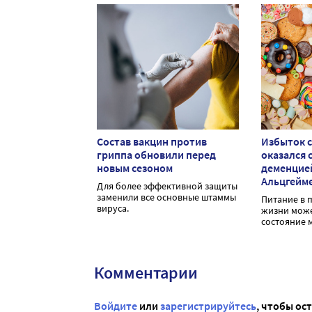
Состав вакцин против
Избыток с
гриппа обновили перед
оказался с
новым сезоном
деменцие
Альцгейм
Для более эффективной защиты
заменили все основные штаммы
Питание в 
вируса.
жизни може
состояние м
Комментарии
Войдите
или
зарегистрируйтесь
, чтобы ос