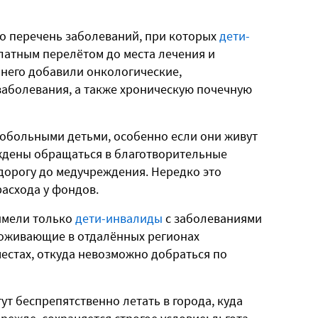
о перечень заболеваний, при которых
дети-
латным перелётом до места лечения и
в него добавили онкологические,
заболевания, а также хроническую почечную
лобольными детьми, особенно если они живут
уждены обращаться в благотворительные
дорогу до медучреждения. Нередко это
расхода у фондов.
имели только
дети-инвалиды
с заболеваниями
проживающие в отдалённых регионах
местах, откуда невозможно добраться по
гут беспрепятственно летать в города, куда