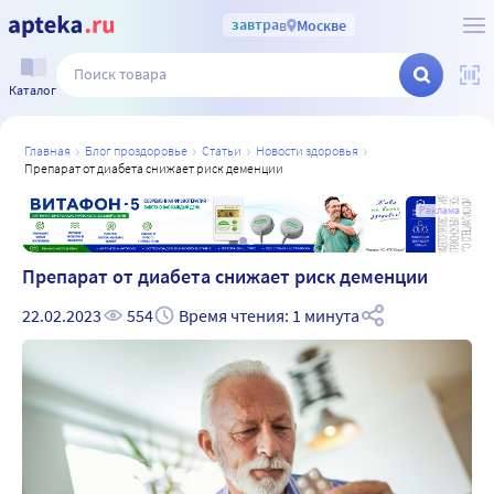
завтра
в
Москве
Каталог
главная
блог проздоровье
статьи
новости здоровья
препарат от диабета снижает риск деменции
а
Реклама
Препарат от диабета снижает риск деменции
22.02.2023
554
Время чтения: 1 минута