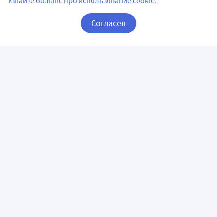
Узнайте больше про использование cookie.
Согласен
Корзина
Вход / Регистрация
ПРИЛОЖЕНИЯ
СЛЕДИТЕ ЗА НАМИ
ГОРЯЧАЯ ЛИНИЯ
О КОМПАНИИ