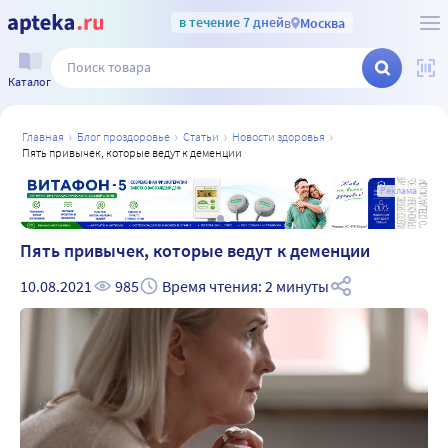
в течение 7 дней
в
Москва
Каталог
главная
блог проздоровье
статьи
новости здоровья
пять привычек, которые ведут к деменции
а
Реклама
Пять привычек, которые ведут к деменции
10.08.2021
985
Время чтения: 2 минуты