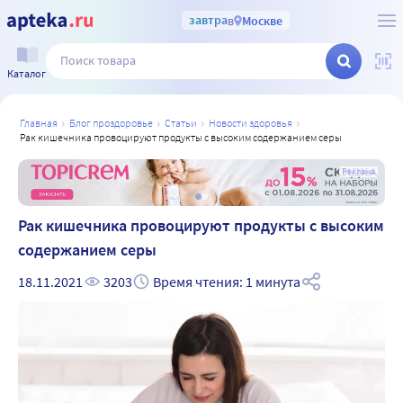
завтра
в
Москве
Каталог
главная
блог проздоровье
статьи
новости здоровья
рак кишечника провоцируют продукты с высоким содержанием серы
а
Реклама
Рак кишечника провоцируют продукты с высоким
содержанием серы
18.11.2021
3203
Время чтения: 1 минута