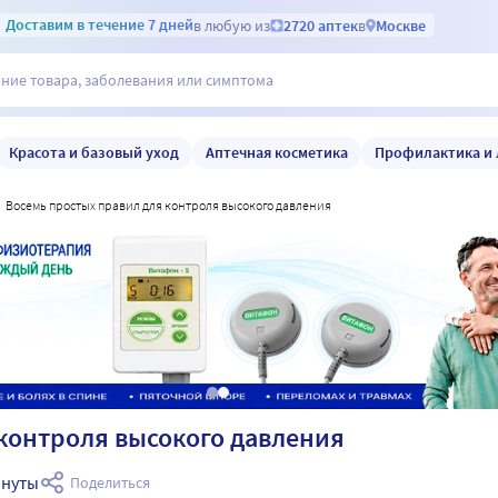
Доставим
в течение 7 дней
в любую из
2720 аптек
в
Москве
Красота и базовый уход
Аптечная косметика
Профилактика и 
восемь простых правил для контроля высокого давления
контроля высокого давления
инуты
Поделиться