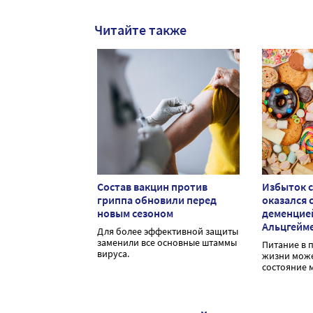
Читайте также
Состав вакцин против
Избыток с
гриппа обновили перед
оказался с
новым сезоном
деменцие
Альцгейм
Для более эффективной защиты
заменили все основные штаммы
Питание в 
вируса.
жизни може
состояние м