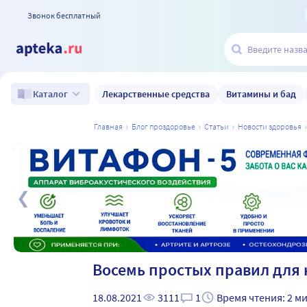
Звонок бесплатный
Лекарственные средства
Витамины и бад
Каталог
главная
блог проздоровье
статьи
новости здоровья
а
Восемь простых правил для 
18.08.2021
3111
1
Время чтения: 2 м