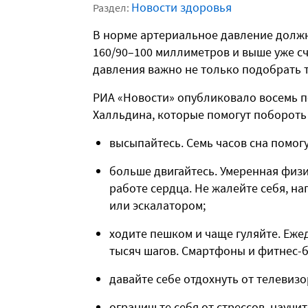
Новости здоровья
Раздел:
В норме артериальное давление должно
160/90–100 миллиметров и выше уже с
давления важно не только подобрать т
РИА «Новости» опубликовало восемь п
Халльдина, которые помогут побороть
высыпайтесь. Семь часов сна помогу
больше двигайтесь. Умеренная физи
работе сердца. Не жалейте себя, н
или эскалатором;
ходите пешком и чаще гуляйте. Еже
тысяч шагов. Смартфоны и фитнес-б
давайте себе отдохнуть от телевиз
ограничьте себя от стрессов, научи