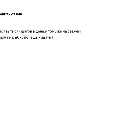
тавить отзыв.
сять тысяч шагов в день,к тому же на свежем
воздухе,а это прекрасная зарядка для организма и рыбку почаще кушать )