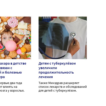
ахара в детстве
Детям с туберкулёзом
вязан с
увеличили
й и болезнью
продолжительность
ера
лечения
первые два года
Также Минздрав расширяет
т влиять на
список лекарств и обследований
озга у взрослых.
для детей с туберкулёзом.