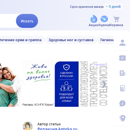
~ 5 дней
Срок хранения заказа
Искать
Акции
Уценка
Корзина
лечение орви и гриппа
Здоровье ног и суставов
Гигиена и уход
Реклама
Автор статьи
Редакция Apteka.ru