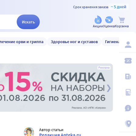
~ 5 дней
Срок хранения заказа
Искать
Акции
Уценка
Корзина
лечение орви и гриппа
Здоровье ног и суставов
Гигиена и уход
Реклама
Автор статьи
Редакция Apteka.ru