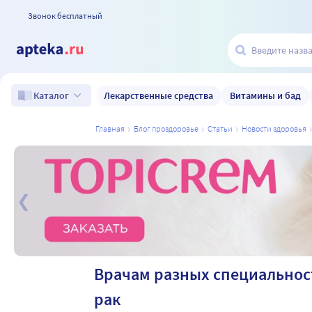
Звонок бесплатный
Лекарственные средства
Витамины и бад
Каталог
главная
блог проздоровье
статьи
новости здоровья
а
Врачам разных специальнос
рак