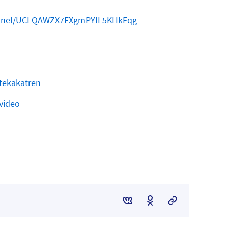
annel/UCLQAWZX7FXgmPYlL5KHkFqg
tekakatren
/video