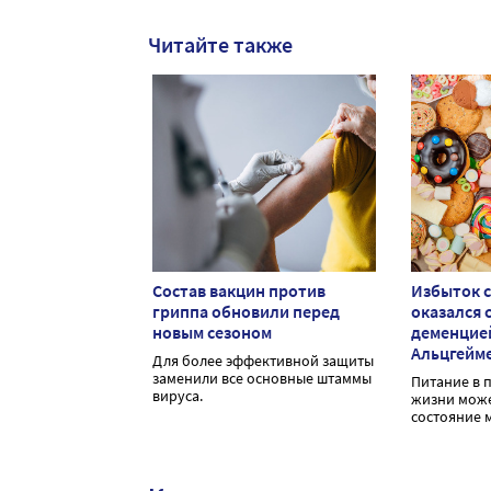
Читайте также
Состав вакцин против
Избыток с
гриппа обновили перед
оказался с
новым сезоном
деменцие
Альцгейм
Для более эффективной защиты
заменили все основные штаммы
Питание в 
вируса.
жизни може
состояние м