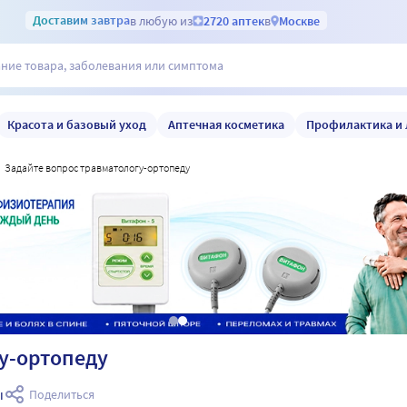
Доставим
завтра
в любую из
2720 аптек
в
Москве
Красота и базовый уход
Аптечная косметика
Профилактика и 
задайте вопрос травматологу-ортопеду
у-ортопеду
ы
Поделиться