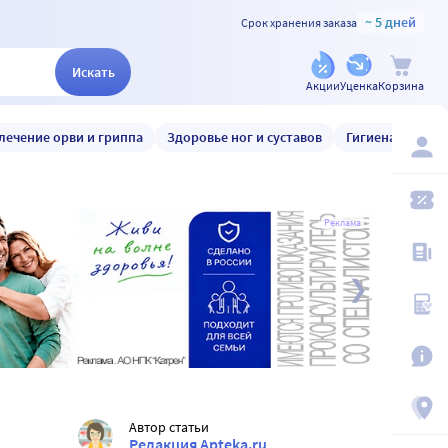
~ 5 дней
Срок хранения заказа
Искать
Акции
Уценка
Корзина
лечение орви и гриппа
Здоровье ног и суставов
Гигиена и уход
Реклама
Автор статьи
Редакция Apteka.ru