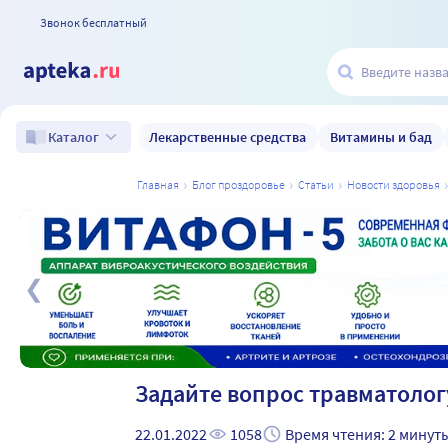
Звонок бесплатный
Лекарственные средства
Витамины и бад
Каталог
главная
блог проздоровье
статьи
новости здоровья
а
Задайте вопрос травматолог
22.01.2022
1058
Время чтения: 2 минут