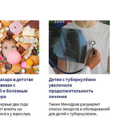
ахара в детстве
Детям с туберкулёзом
вязан с
увеличили
й и болезнью
продолжительность
ера
лечения
первые два года
Также Минздрав расширяет
т влиять на
список лекарств и обследований
озга у взрослых.
для детей с туберкулёзом.