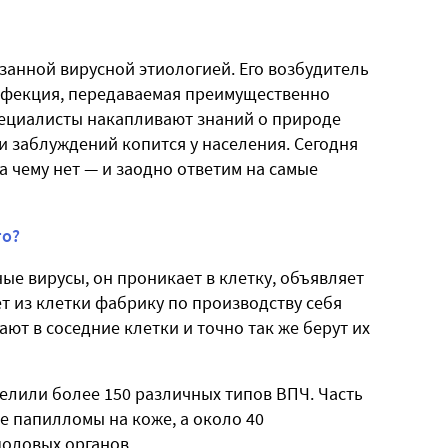
занной вирусной этиологией. Его возбудитель
нфекция, передаваемая преимущественно
пециалисты накапливают знаний о природе
и заблуждений копится у населения. Сегодня
а чему нет — и заодно ответим на самые
то?
ьные вирусы, он проникает в клетку, объявляет
т из клетки фабрику по производству себя
ют в соседние клетки и точно так же берут их
елили более 150 различных типов ВПЧ. Часть
е папилломы на коже, а около 40
оловых органов.