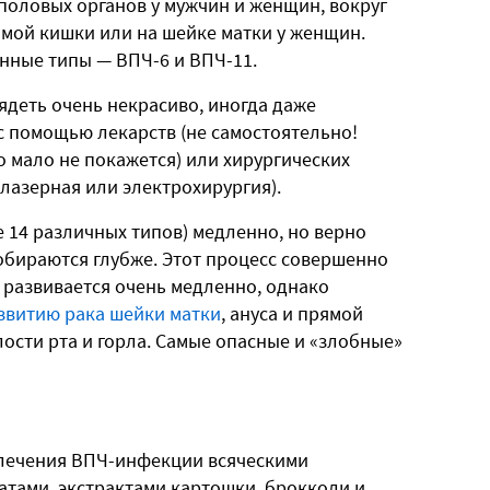
 половых органов у мужчин и женщин, вокруг
ямой кишки или на шейке матки у женщин.
нные типы — ВПЧ-6 и ВПЧ-11.
деть очень некрасиво, иногда даже
с помощью лекарств (не самостоятельно!
о мало не покажется) или хирургических
лазерная или электрохирургия).
 14 различных типов) медленно, но верно
обираются глубже. Этот процесс совершенно
 развивается очень медленно, однако
звитию рака шейки матки
, ануса и прямой
лости рта и горла. Самые опасные и «злобные»
и лечения ВПЧ-инфекции всяческими
ами, экстрактами картошки, брокколи и