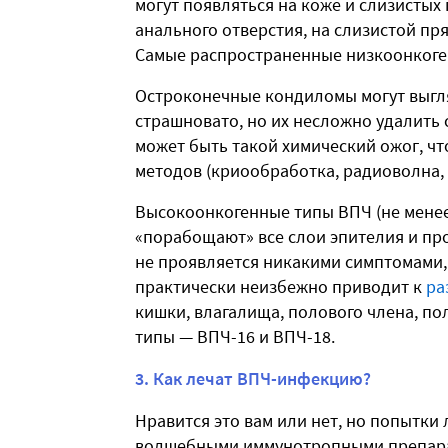
могут появляться на коже и слизистых
анального отверстия, на слизистой пр
Самые распространенные низкоонкоге
Остроконечные кондиломы могут выгля
страшновато, но их несложно удалить 
может быть такой химический ожог, чт
методов (криообработка, радиоволна, 
Высокоонкогенные типы ВПЧ (не менее
«порабощают» все слои эпителия и пр
не проявляется никакими симптомами,
практически неизбежно приводит к
ра
кишки, влагалища, полового члена, по
типы — ВПЧ-16 и ВПЧ-18.
3. Как лечат ВПЧ-инфекцию?
Нравится это вам или нет, но попытк
волшебными иммунотропными препарат