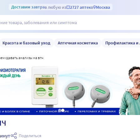
Доставим
завтра
в любую из
2727 аптек
в
Москва
Красота и базовый уход
Аптечная косметика
Профилактика и 
ачем сдавать анализы на впч
ПЧ
минут
Поделиться