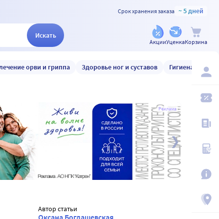
~ 5 дней
Срок хранения заказа
Искать
Акции
Уценка
Корзина
лечение орви и гриппа
Здоровье ног и суставов
Гигиена и уход
Реклама
Автор статьи
Оксана Богдашевская