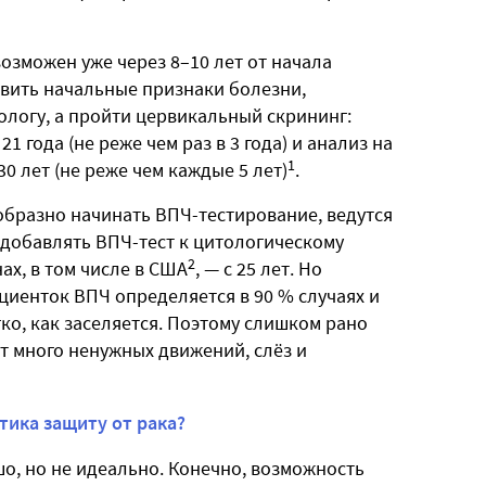
озможен уже через 8–10 лет от начала
явить начальные признаки болезни,
ологу, а пройти цервикальный скрининг:
1 года (не реже чем раз в 3 года) и анализ на
1
0 лет (не реже чем каждые 5 лет)
.
ообразно начинать ВПЧ-тестирование, ведутся
 добавлять ВПЧ-тест к цитологическому
2
нах, в том числе в США
, — с 25 лет. Но
циенток ВПЧ определяется в 90 % случаях и
гко, как заселяется. Поэтому слишком рано
т много ненужных движений, слёз и
тика защиту от рака?
о, но не идеально. Конечно, возможность