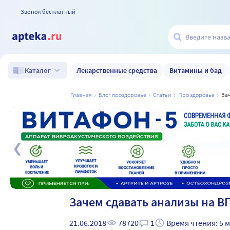
Звонок бесплатный
Лекарственные средства
Витамины и бад
Каталог
главная
блог проздоровье
статьи
про здоровье
з
а
Зачем сдавать анализы на В
21.06.2018
78720
1
Время чтения: 5 