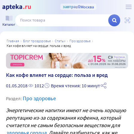
завтра
в
Москва
Каталог
главная
блог проздоровье
статьи
про здоровье
как кофе влияет на сердце: польза и вред
а
Реклама
Как кофе влияет на сердце: польза и вред
01.05.2018
1012
Время чтения: 10 минут
Про здоровье
Раздел:
Энергетические напитки имеют не очень хорошую
репутацию из-за содержания кофеина, который
считается не самым безопасным веществом для
здоровья сердца
. Давайте разбираться, как же