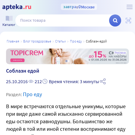
завтра
в
Москве
Каталог
главная
блог проздоровье
статьи
про еду
cоблазн едой
а
Реклама
Cоблазн едой
25.10.2016
212
Время чтения: 3 минуты
Про еду
Раздел:
В мире встречаются отдельные уникумы, которые
при виде даже самой изысканно сервированной
еды остаются равнодушны. Большинство же
людей в той или иной степени воспринимают еду