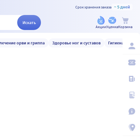
~ 5 дней
Срок хранения заказа
Искать
Акции
Уценка
Корзина
лечение орви и гриппа
Здоровье ног и суставов
Гигиена и уход