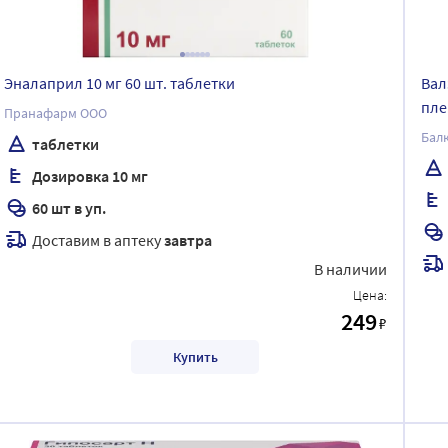
Эналаприл 10 мг 60 шт. таблетки
Вал
пле
Пранафарм ООО
Бал
таблетки
Дозировка 10 мг
60 шт в уп.
Доставим в аптеку
завтра
В наличии
Цена:
249
₽
Купить