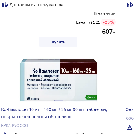
Доставим в аптеку
завтра
В наличии
23
Цена:
791.21
607
₽
Купить
Ко-Вамлосет 10 мг + 160 мг + 25 мг 90 шт. таблетки,
Эна
покрытые пленочной оболочкой
ОЗО
КРКА-РУС ООО