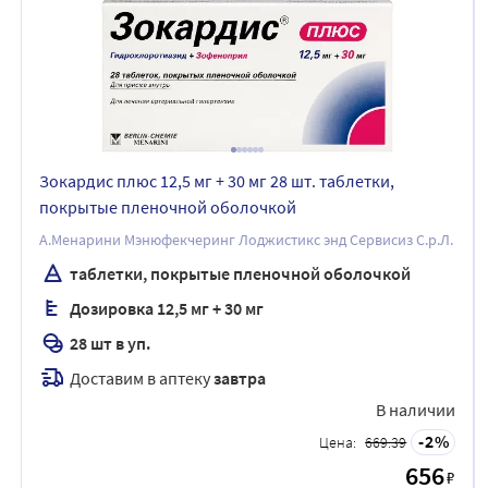
Зокардис плюс 12,5 мг + 30 мг 28 шт. таблетки,
покрытые пленочной оболочкой
А.Менарини Мэнюфекчеринг Лоджистикс энд Сервисиз С.р.Л.
таблетки, покрытые пленочной оболочкой
Дозировка 12,5 мг + 30 мг
28 шт в уп.
Доставим в аптеку
завтра
В наличии
2
Цена:
669.39
656
₽