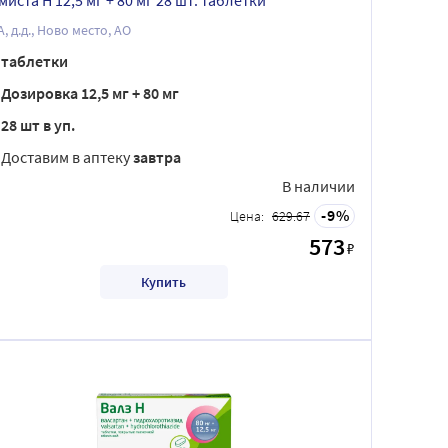
миста Н 12,5 мг + 80 мг 28 шт. таблетки
, д.д., Ново место, АО
таблетки
Дозировка 12,5 мг + 80 мг
28 шт в уп.
Доставим в аптеку
завтра
В наличии
9
Цена:
629.67
573
₽
Купить