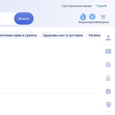
~ 5 дней
Срок хранения заказа
Искать
Акции
Уценка
Корзина
лечение орви и гриппа
Здоровье ног и суставов
Гигиена и уход