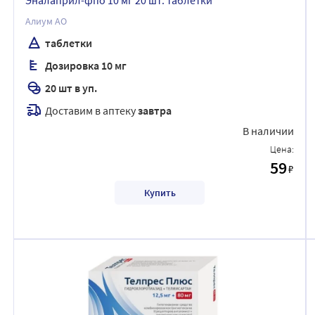
Эналаприл-фпо 10 мг 20 шт. таблетки
Алиум АО
таблетки
Дозировка 10 мг
20 шт в уп.
Доставим в аптеку
завтра
В наличии
Цена:
59
₽
Купить