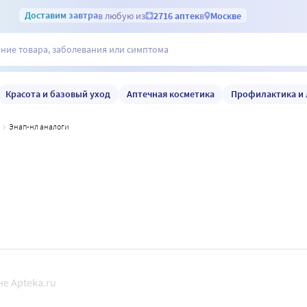
Доставим
завтра
в любую из
2716 аптек
в
Москве
Красота и базовый уход
Аптечная косметика
Профилактика и 
энап-нл аналоги
е Apteka.ru