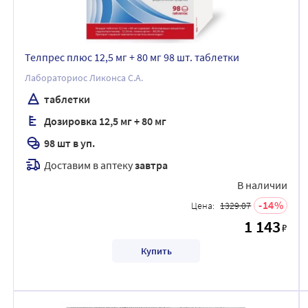
Телпрес плюс 12,5 мг + 80 мг 98 шт. таблетки
Лабораториос Ликонса С.А.
таблетки
Дозировка 12,5 мг + 80 мг
98 шт в уп.
Доставим в аптеку
завтра
В наличии
14
Цена:
1329.07
1 143
₽
Купить