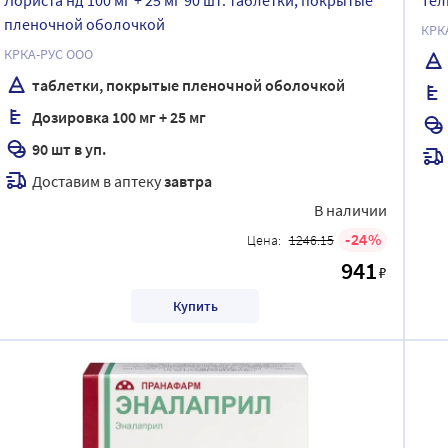
Лориста нд 100 мг + 25 мг 90 шт. таблетки, покрытые
Тел
пленочной оболочкой
КРКА
КРКА-РУС ООО
таблетки, покрытые пленочной оболочкой
Дозировка 100 мг + 25 мг
90 шт в уп.
Доставим в аптеку
завтра
В наличии
24
Цена:
1246.15
941
₽
Купить