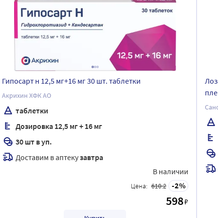
Гипосарт н 12,5 мг+16 мг 30 шт. таблетки
Лоз
пле
Акрихин ХФК АО
Сан
таблетки
Дозировка 12,5 мг + 16 мг
30 шт в уп.
Доставим в аптеку
завтра
В наличии
2
Цена:
610.2
598
₽