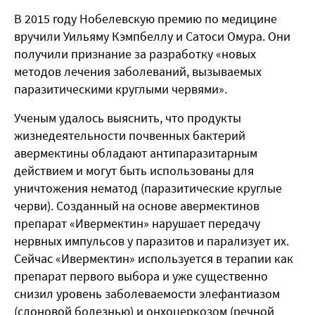
В 2015 году Нобелевскую премию по медицине
вручили Уильяму Кэмпбеллу и Сатоси Омура. Они
получили признание за разработку «новых
методов лечения заболеваний, вызываемых
паразитическими круглыми червями».
Ученым удалось выяснить, что продукты
жизнедеятельности почвенных бактерий
авермектины обладают антипаразитарным
действием и могут быть использованы для
уничтожения нематод (паразитические круглые
черви). Созданный на основе авермектинов
препарат «Ивермектин» нарушает передачу
нервных импульсов у паразитов и парализует их.
Сейчас «Ивермектин» используется в терапии как
препарат первого выбора и уже существенно
снизил уровень заболеваемости элефантиазом
(слоновой болезнью) и онхоцеркозом (речной