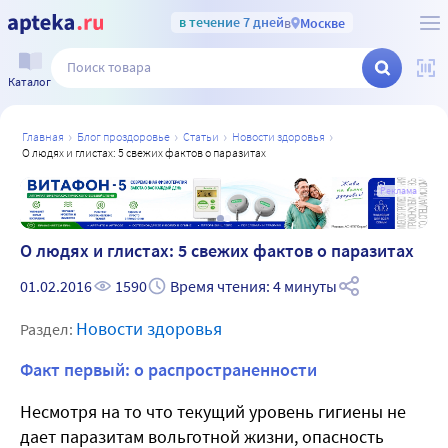
в течение 7 дней
в
Москве
Каталог
главная
блог проздоровье
статьи
новости здоровья
о людях и глистах: 5 свежих фактов о паразитах
а
Реклама
О людях и глистах: 5 свежих фактов о паразитах
01.02.2016
1590
Время чтения: 4 минуты
Новости здоровья
Раздел:
Факт первый: о распространенности
Несмотря на то что текущий уровень гигиены не
дает паразитам вольготной жизни, опасность